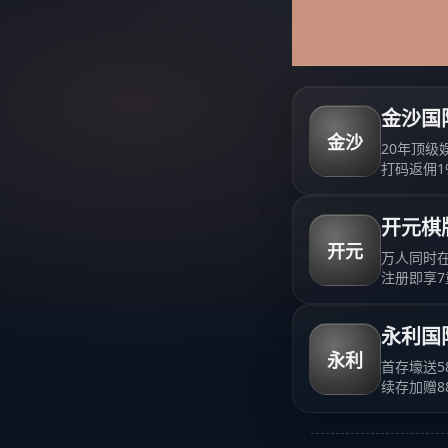
金沙国
金沙
20年顶级
打码返佣1
开元棋
开元
万人同时
注册即享7
永利国
永利
首存壕送58
续存加赠88